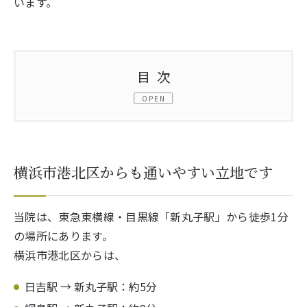
います。
目次
OPEN
1.
横浜市港北区からも通いやすい立地です
2.
鼠径ヘルニア手術は“経験の差”が出やすい手
横浜市港北区からも通いやすい立地です
術です
3.
腹腔鏡による日帰り手術に対応しています
当院は、東急東横線・目黒線「新丸子駅」から徒歩1分
の場所にあります。
4.
「まずは相談だけしたい」という方もご安心
横浜市港北区からは、
ください
日吉駅 → 新丸子駅：約5分
5.
横浜市港北区で鼠径ヘルニアにお悩みの方へ