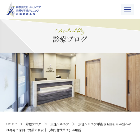
Medical blog
診療ブログ
>
>
>
HOME
診療ブログ
鼠径ヘルニア
鼠径ヘルニア手術後も膨らみが残るの
は再発？原因と受診の目安｜【専門書執筆医】が解説