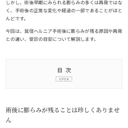
しかし、術後早期にみられる膨らみの多くは再発ではな
く、手術後の正常な変化や経過の一部であることがほと
んどです。
今回は、鼠径ヘルニア手術後に膨らみが残る原因や再発
との違い、受診の目安について解説します。
目次
OPEN
1.
術後に膨らみが残ることは珍しくありません
2.
術後1週間で膨らみが残っていても慌てる必
術後に膨らみが残ることは珍しくありませ
要はありません
ん
3.
術後の膨らみの主な原因