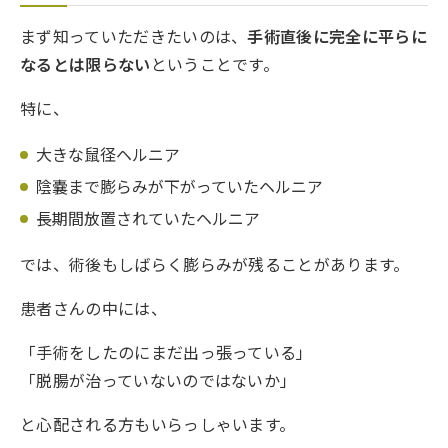
まず知っていただきたいのは、
手術直後に完全に平らに
3.1.
漿液腫（しょうえきしゅ）
なるとは限らない
ということです。
3.2.
術後の腫れや炎症
特に、
3.3.
血腫（けっしゅ）
大きな鼠径ヘルニア
陰嚢まで膨らみが下がっていたヘルニア
4.
術後1か月でも膨らみが残ることがあります
長期間放置されていたヘルニア
5.
再発との違いは？
では、術後もしばらく膨らみが残ることがあります。
6.
どのくらいで改善する？
患者さんの中には、
7.
このような場合は早めに受診しましょう
「手術をしたのにまだ出っ張っている」
「脱腸が治っていないのではないか」
8.
当院での考え方
と心配される方もいらっしゃいます。
9.
まとめ