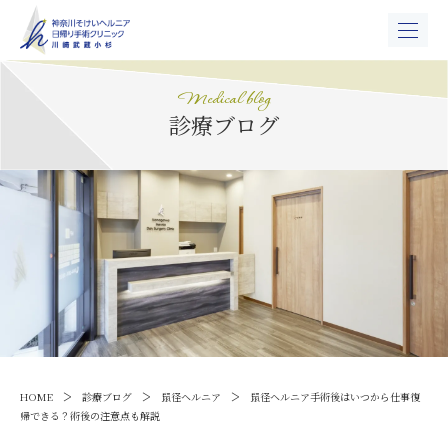
Medical blog
診療ブログ
>
>
>
HOME
診療ブログ
鼠径ヘルニア
鼠径ヘルニア手術後はいつから仕事復
帰できる？術後の注意点も解説